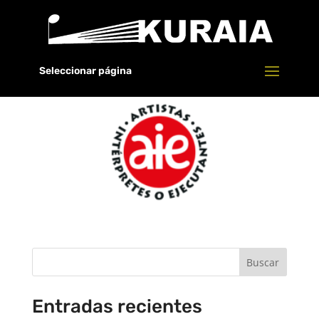
Ir a AIE
Seleccionar página
por
Nieves Maestro
|
Sep 2, 2023
Buscar
Entradas recientes