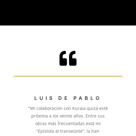

LUIS DE PABLO
"Mi colaboración con Kuraia quizá esté
próxima a los veinte años. Entre sus
obras más frecuentadas está mi
“Epístola al transeúnte”: la han