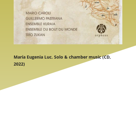
María Eugenia Luc. Solo & chamber music (CD,
2022)