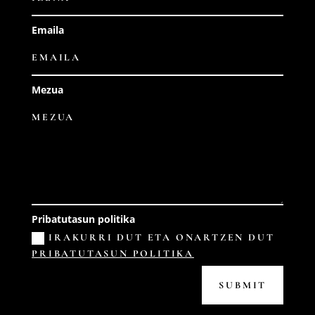
Emaila
Mezua
Pribatutasun politika
IRAKURRI DUT ETA ONARTZEN DUT
PRIBATUTASUN POLITIKA
SUBMIT