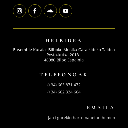
HELBIDEA
Ensemble Kuraia- Bilboko Musika Garaikideko Taldea
Posta-kutxa 20181
48080 Bilbo Espainia
TELEFONOAK
(+34) 663 871 472
(+34) 662 334 664
EMAILA
Jarri gurekin harremanetan hemen