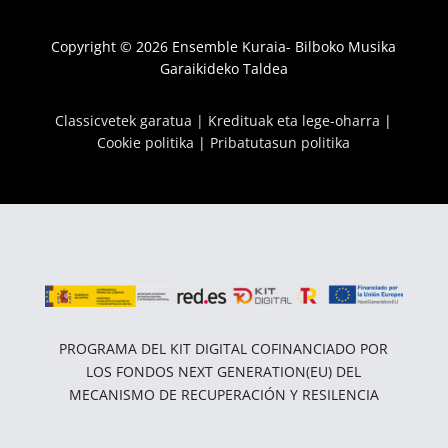
Copyright © 2026 Ensemble Kuraia- Bilboko Musika
Garaikideko Taldea
Classicvetek garatua |
Kredituak eta lege-oharra
|
Cookie politika
|
Pribatutasun politika
PROGRAMA DEL KIT DIGITAL COFINANCIADO POR
LOS FONDOS NEXT GENERATION(EU) DEL
MECANISMO DE RECUPERACIÓN Y RESILENCIA